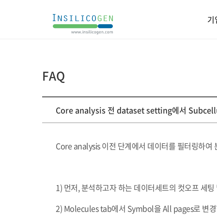
인
기
실
리
코
젠
FAQ
게
Core analysis 전 dataset setting에서 Sub
시
판
상
세