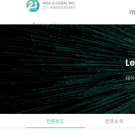
인
기
실
리
코
젠
Le
데이
언론보도
인코소식