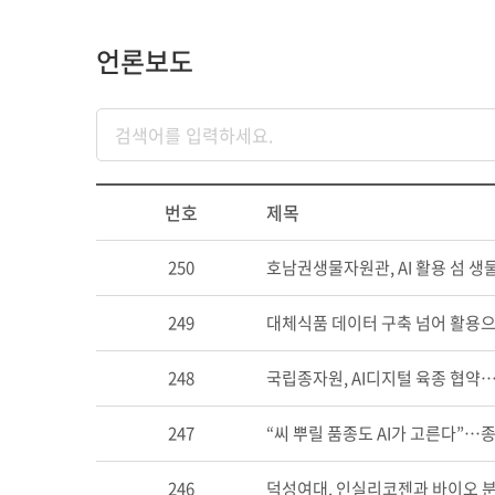
언론보도
번호
제목
250
호남권생물자원관, AI 활용 섬 
249
대체식품 데이터 구축 넘어 활용으
248
국립종자원, AI디지털 육종 협약…
247
“씨 뿌릴 품종도 AI가 고른다”…
246
덕성여대, 인실리코젠과 바이오 분야