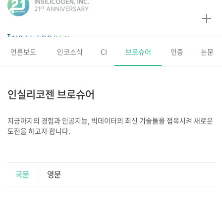
인
실
리
코
언론보도
인코소식
CI
브로슈어
인증
논문
젠
인실리코젠 브로슈어
지금까지의 경험과 인공지능, 빅데이터의 최신 기술들을 접목시켜
새로운
도전을 하고자 합니다.
국문
영문