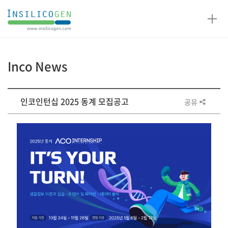
인
실
리
코
Inco News
젠
게
인코인턴십 2025 동계 모집공고
공유
시
판
상
세