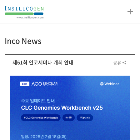
인
실
리
코
Inco News
젠
게
제61회 인코세미나 개최 안내
공유
시
판
상
세