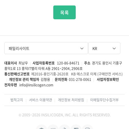
목록
패밀리사이트
KR
대표이사
최남우
사업자등록번호
120-86-84671
주소
경기도 용인시 기흥구
|
|
흥덕1로 13 흥덕IT밸리 타워 A동 2901~2904, 2906호
통신판매신고번호
제2016-용인기흥-2620호
KB 에스크로 이체 (구매안전 서비스)
개인정보 관리 책임자
김형용
문의전화
031-278-0061
사업자정보확인
|
|
|
전자우편
info@insilicogen.com
법적고지
서비스 이용약관
개인정보 처리방침
이메일무단수집거부
|
|
|
© 2005~2026 INSILICOGEN, INC. ALL RIGHTS RESERVED.