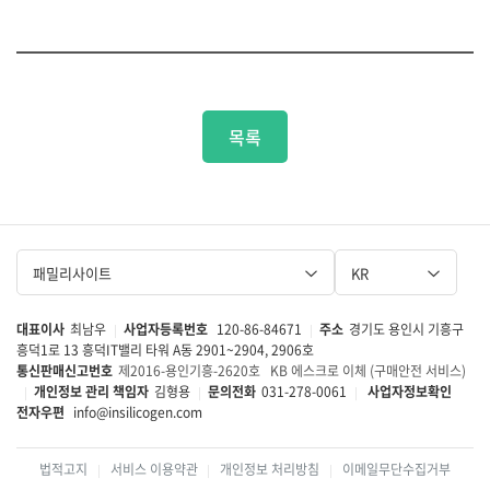
목록
패밀리사이트
KR
대표이사
최남우
사업자등록번호
120-86-84671
주소
경기도 용인시 기흥구
|
|
흥덕1로 13 흥덕IT밸리 타워 A동 2901~2904, 2906호
통신판매신고번호
제2016-용인기흥-2620호
KB 에스크로 이체 (구매안전 서비스)
개인정보 관리 책임자
김형용
문의전화
031-278-0061
사업자정보확인
|
|
|
전자우편
info@insilicogen.com
법적고지
서비스 이용약관
개인정보 처리방침
이메일무단수집거부
|
|
|