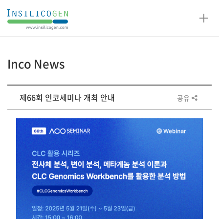
인
실
리
코
Inco News
젠
게
제66회 인코세미나 개최 안내
공유
시
판
상
세