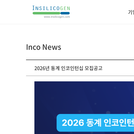
인
기
실
리
코
젠
Inco News
게
2026년 동계 인코인턴십 모집공고
시
판
상
세