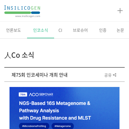
인
실
리
코
언론보도
인코소식
CI
브로슈어
인증
논문
젠
人Co 소식
제75회 인코세미나 개최 안내
공유