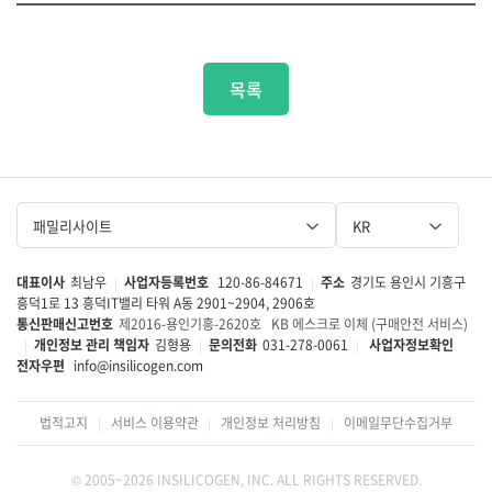
목록
패밀리사이트
KR
대표이사
최남우
사업자등록번호
120-86-84671
주소
경기도 용인시 기흥구
|
|
흥덕1로 13 흥덕IT밸리 타워 A동 2901~2904, 2906호
통신판매신고번호
제2016-용인기흥-2620호
KB 에스크로 이체 (구매안전 서비스)
개인정보 관리 책임자
김형용
문의전화
031-278-0061
사업자정보확인
|
|
|
전자우편
info@insilicogen.com
법적고지
서비스 이용약관
개인정보 처리방침
이메일무단수집거부
|
|
|
© 2005~2026 INSILICOGEN, INC. ALL RIGHTS RESERVED.