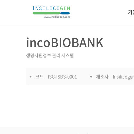
인
기
실
리
코
incoBIOBANK
제품설명
젠
생명자원정보 관리 시스템
코드
ISG-ISBS-0001
제조사
Insilicogen
제품설명